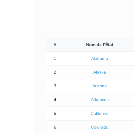
#
Nom de l’État
1
Alabama
2
Alaska
3
Arizona
4
Arkansas
5
Californie
6
Colorado