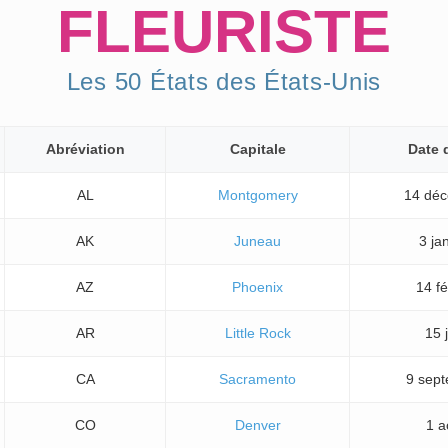
FLEURISTE
Les 50 États des États-Unis
Abréviation
Capitale
Date 
AL
Montgomery
14 dé
AK
Juneau
3 ja
AZ
Phoenix
14 fé
AR
Little Rock
15 
CA
Sacramento
9 sep
CO
Denver
1 a