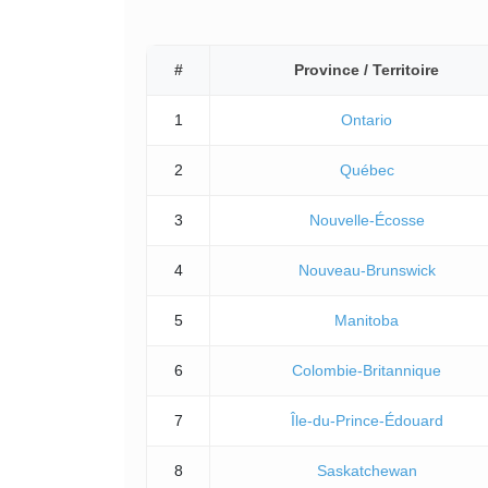
#
Province / Territoire
1
Ontario
2
Québec
3
Nouvelle-Écosse
4
Nouveau-Brunswick
5
Manitoba
6
Colombie-Britannique
7
Île-du-Prince-Édouard
8
Saskatchewan