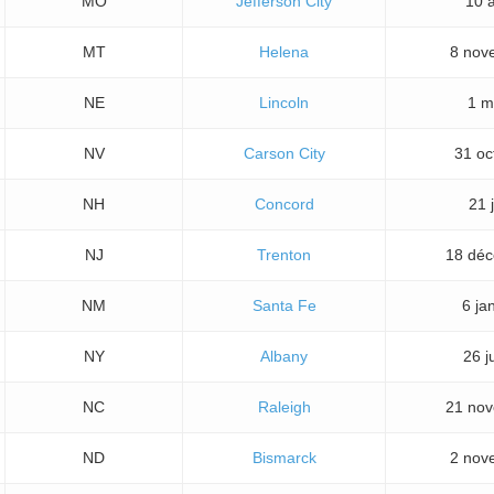
MO
Jefferson City
10 
MT
Helena
8 nov
NE
Lincoln
1 m
NV
Carson City
31 oc
NH
Concord
21 
NJ
Trenton
18 dé
NM
Santa Fe
6 ja
NY
Albany
26 j
NC
Raleigh
21 no
ND
Bismarck
2 nov