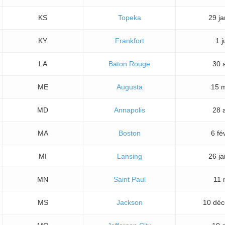
KS
Topeka
29 ja
KY
Frankfort
1 j
LA
Baton Rouge
30 a
ME
Augusta
15 
MD
Annapolis
28 a
MA
Boston
6 fé
MI
Lansing
26 ja
MN
Saint Paul
11 
MS
Jackson
10 dé