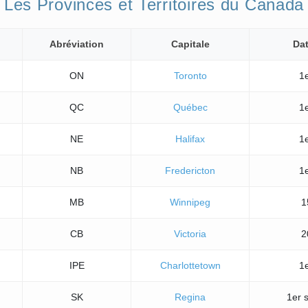
Les Provinces et Territoires du Canada
Abréviation
Capitale
Dat
ON
Toronto
1e
QC
Québec
1e
NE
Halifax
1e
NB
Fredericton
1e
MB
Winnipeg
1
CB
Victoria
2
IPE
Charlottetown
1e
SK
Regina
1er 