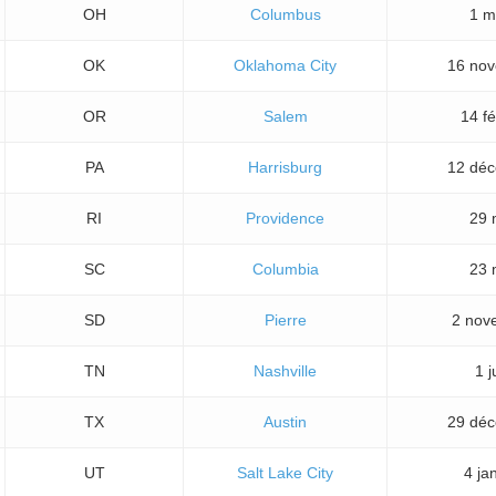
OH
Columbus
1 m
OK
Oklahoma City
16 no
OR
Salem
14 fé
PA
Harrisburg
12 dé
RI
Providence
29 
SC
Columbia
23 
SD
Pierre
2 nov
TN
Nashville
1 j
TX
Austin
29 dé
UT
Salt Lake City
4 ja