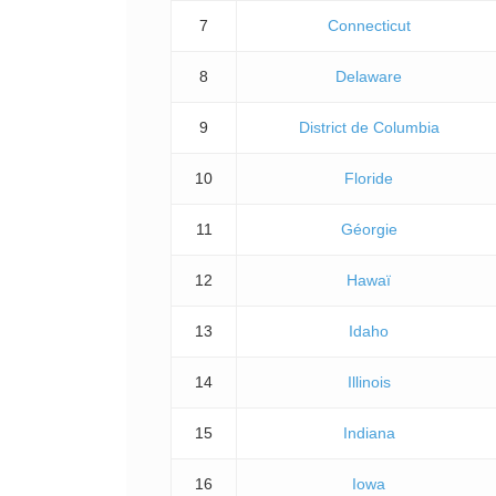
7
Connecticut
8
Delaware
9
District de Columbia
10
Floride
11
Géorgie
12
Hawaï
13
Idaho
14
Illinois
15
Indiana
16
Iowa