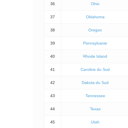
36
Ohio
37
Oklahoma
38
Oregon
39
Pennsylvanie
40
Rhode Island
41
Caroline du Sud
42
Dakota du Sud
43
Tennessee
44
Texas
45
Utah