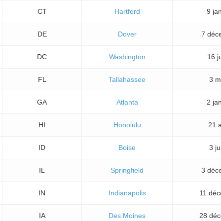
CT
Hartford
9 ja
DE
Dover
7 déc
DC
Washington
16 j
FL
Tallahassee
3 m
GA
Atlanta
2 ja
HI
Honolulu
21 
ID
Boise
3 ju
IL
Springfield
3 déc
IN
Indianapolis
11 dé
IA
Des Moines
28 dé