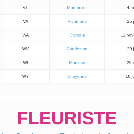
VT
Montpelier
4 m
VA
Richmond
25 
WA
Olympia
11 no
WV
Charleston
20 
WI
Madison
29 
WY
Cheyenne
10 j
FLEURISTE