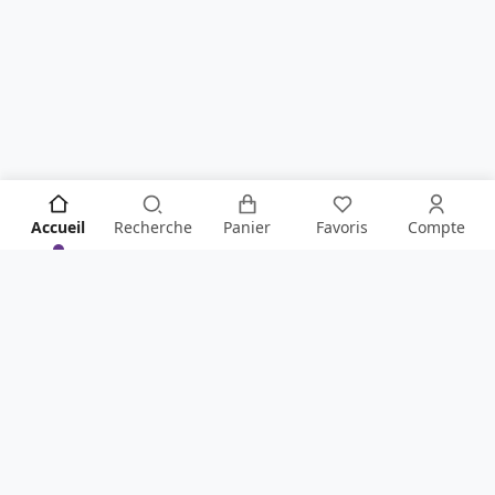
Accueil
Recherche
Panier
Favoris
Compte
SOYEZ LE PREMIER À TOUT SAVOIR !
Ne manquez rien de la boutique en vous inscrivant à
notre newsletter
.