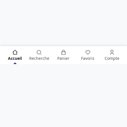
Accueil
Recherche
Panier
Favoris
Compte
SOYEZ LE PREMIER À TOUT SAVOIR !
Ne manquez rien de la boutique en vous inscrivant à
notre newsletter
.