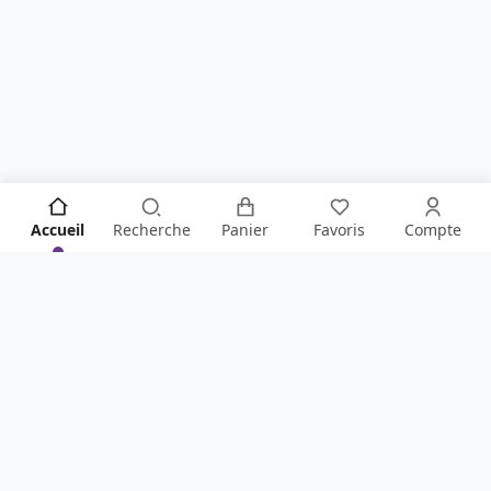
Accueil
Recherche
Panier
Favoris
Compte
SOYEZ LE PREMIER À TOUT SAVOIR !
Ne manquez rien de la boutique en vous inscrivant à
notre newsletter
.