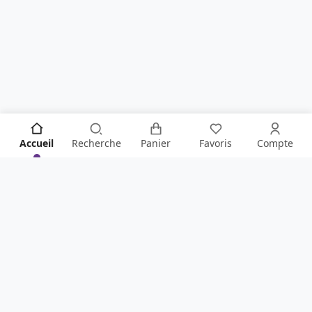
Accueil
Recherche
Panier
Favoris
Compte
SOYEZ LE PREMIER À TOUT SAVOIR !
Ne manquez rien de la boutique en vous inscrivant à
notre newsletter
.